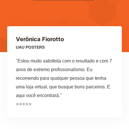
Verônica Fiorotto
Pa
UAU POSTERS
HF
"Estou muito satisfeita com o resultado e com 7
“Es
anos de extremo profissionalismo. Eu
ent
recomendo para qualquer pessoa que tenha
pro
uma loja virtual, que busque bons parceiros. E
em 
aqui você encontrará."
com
⭐⭐⭐⭐⭐
⭐⭐