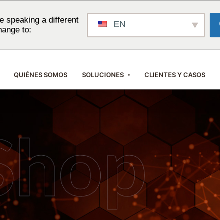
 speaking a different
EN
hange to:
QUIÉNES SOMOS
SOLUCIONES
CLIENTES Y CASOS
Shop