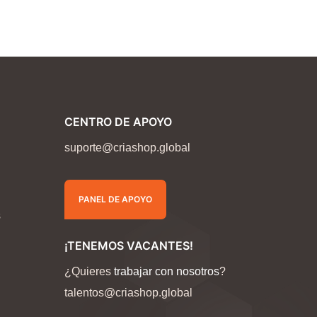
CENTRO DE APOYO
suporte@criashop.global
PANEL DE APOYO
s
¡TENEMOS VACANTES!
¿Quieres
trabajar con nosotros
?
talentos@criashop.global