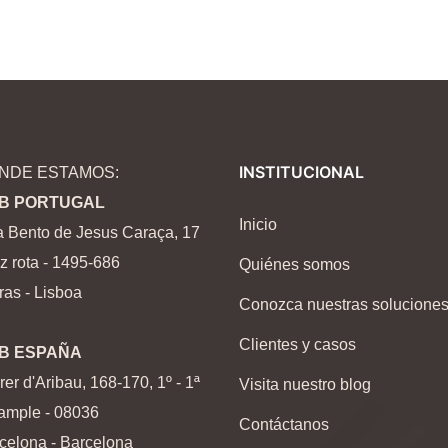
INSTITUCIONAL
NDE ESTAMOS:
B PORTUGAL
Inicio
 Bento de Jesus Caraça, 17
z rota - 1495-686
Quiénes somos
ras - Lisboa
Conozca nuestras solucione
Clientes y casos
B ESPAÑA
rer d'Aribau, 168-170, 1º - 1ª
Visita nuestro blog
ample - 08036
Contáctanos
celona - Barcelona